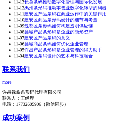
11-13
长葛条码推动数字化管理与国际化发展
11-12
禹州条形码推动零售业数字化转型的利器
11-11
建安区产品条码在商业运作中的关键作用
11-10
建安区商品条形码设计的细节与考量
11-09
魏都区条形码如何构建透明供应链
11-08
襄城产品条形码是企业的隐形资产
11-07
建安区产品条码的意义
11-06
襄城商品条码如何优化企业管理
11-05
许昌产品条形码是企业管理的得力助手
11-04
建安区条码设计的艺术与科技融合
联系我们
more
许昌禄鑫条形码代理有限公司
联系人：王经理
电话：17732605906（微信同步）
成功案例