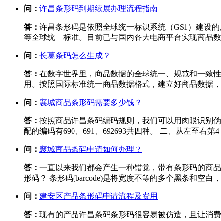
问：
许昌条形码到期续展办理流程指南
答：
许昌条形码是依照全球统一标识系统（GS1）建设
等全球统一标准。目前已与国内各大电商平台实现商品数
问：
长葛条码怎么生成？
答：
在数字世界里，商品数据的全球统一、规范和一致性
用。按照国际标准统一商品数据格式，建立好商品数据，
问：
襄城商品条形码需要多少钱？
答：
按照商品许昌条码编码规则，我们可以用肉眼识别伪
配的编码有690、691、692693共四种。 二、从左至
问：
襄城商品条码申请如何办理？
答：
一直以来我们都会产生一种错觉，带有条形码的商品
形码？ 条形码(barcode)是将宽度不等的多个黑条和
问：
建安区产品条形码申请流程及费用
答：
现有的产品许昌条码条形码很容易被仿造，且让消费